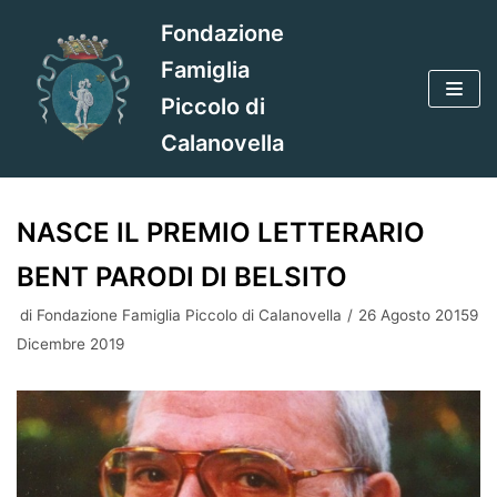
Vai
Fondazione
al
Famiglia
contenuto
Piccolo di
Calanovella
NASCE IL PREMIO LETTERARIO
BENT PARODI DI BELSITO
di
Fondazione Famiglia Piccolo di Calanovella
26 Agosto 20159
Dicembre 2019