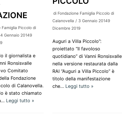
PICCOLO
A
AZIONE
di
Fondazione Famiglia Piccolo di
Calanovella
3 Gennaio 20149
 Famiglia Piccolo di
Dicembre 2019
4 Gennaio 20149
Auguri a Villa Piccolo”:
19
proiettato “Il favoloso
o il giornalista e
quotidiano” di Vanni Ronsisvalle
nni Ronsisvalle
nella versione restaurata dalla
uovo Comitato
RAI “Auguri a Villa Piccolo” è
 della Fondazione
titolo della manifestazione
ccolo di Calanovella.
che…
Leggi tutto »
lo è stato chiamato
ta…
Leggi tutto »