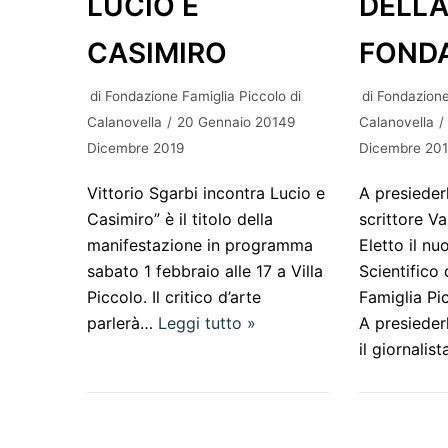
LUCIO E
DELL
CASIMIRO
FOND
di
Fondazione Famiglia Piccolo di
di
Fondazione
Calanovella
20 Gennaio 20149
Calanovella
Dicembre 2019
Dicembre 20
Vittorio Sgarbi incontra Lucio e
A presiederl
Casimiro” è il titolo della
scrittore Va
manifestazione in programma
Eletto il n
sabato 1 febbraio alle 17 a Villa
Scientifico
Piccolo. Il critico d’arte
Famiglia Pi
parlerà…
Leggi tutto »
A presieder
il giornalis