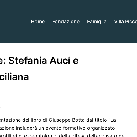
Home
Fondazione
Famiglia
Villa Picc
: Stefania Auci e
ciliana
.
entazione del libro di Giuseppe Botta dal titolo “La
sentazione includerà un evento formativo organizzato
rofili etici e deontologici della difesa dell’accusato dei