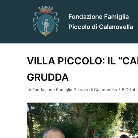
Vai
al
Fondazione Famiglia
contenuto
Piccolo di Calanovella
VILLA PICCOLO: IL “C
GRUDDA
di
Fondazione Famiglia Piccolo di Calanovella
5 Ottob